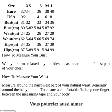
Size
XS
S
M
L
Euro
32/34
36
38
40
USA
0/2
4
6
8
Bust(in)
31-32
33
34
36
Bust(cm)
80.5-82.5
84.5
87
92
Waist(in)
24-25
26
27
29
Waist(cm)
62.5-64.5
66.5
69
74
Hips(in)
34-35
36
37
39
Hips(cm)
87.5-89.5
91.5
94
99
How To Measure Your Bust
With your arms relaxed at your sides, measure around the fullest part
of your chest.
How To Measure Your Waist
Measure around the narrowest part of your natural waist, generally
around the belly button. To ensure a comfortable fit, keep one finger
between the measuring tape and your body.
Vous pourriez aussi aimer