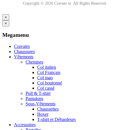
Copyright © 2026 Cravate.tn. All Rights Reserved.
×
×
Megamenu
Cravates
Chaussures
Vêtements
Chemises
Col italien
Col Français
Col mao
Col boutonné
Col cassé
Pull & T-shirt
Pantalons
Sous-Vêtements
Chaussettes
Boxer
T-shirt et Débardeurs
Accessoires
Bretelles