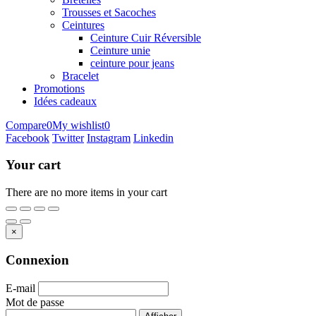
Trousses et Sacoches
Ceintures
Ceinture Cuir Réversible
Ceinture unie
ceinture pour jeans
Bracelet
Promotions
Idées cadeaux
Compare
0
My wishlist
0
Facebook
Twitter
Instagram
Linkedin
Your cart
There are no more items in your cart
×
Connexion
E-mail
Mot de passe