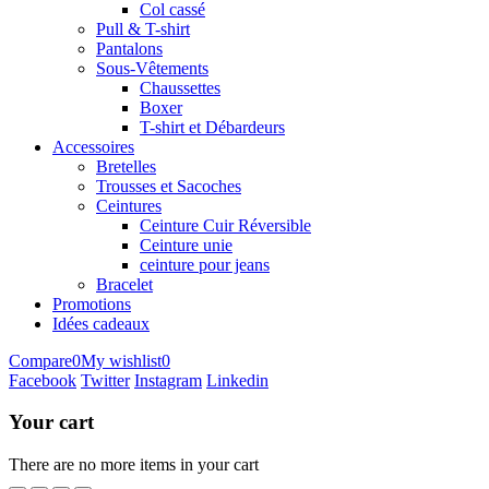
Col cassé
Pull & T-shirt
Pantalons
Sous-Vêtements
Chaussettes
Boxer
T-shirt et Débardeurs
Accessoires
Bretelles
Trousses et Sacoches
Ceintures
Ceinture Cuir Réversible
Ceinture unie
ceinture pour jeans
Bracelet
Promotions
Idées cadeaux
Compare
0
My wishlist
0
Facebook
Twitter
Instagram
Linkedin
Your cart
There are no more items in your cart