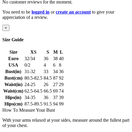
No customer reviews for the moment.
You need to be
logged in
or
create an account
to give your
appreciation of a review.
×
Size Guide
Size
XS
S
M
L
Euro
32/34
36
38
40
USA
0/2
4
6
8
Bust(in)
31-32
33
34
36
Bust(cm)
80.5-82.5
84.5
87
92
Waist(in)
24-25
26
27
29
Waist(cm)
62.5-64.5
66.5
69
74
Hips(in)
34-35
36
37
39
Hips(cm)
87.5-89.5
91.5
94
99
How To Measure Your Bust
With your arms relaxed at your sides, measure around the fullest part
of your chest.