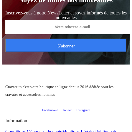
Inscrivez-vous à notre NewsLetter et soyez informés de toutes les
nouveautés
S’abonner
Cravate.tn c'est votre boutique en ligne depuis 2016 dédiée pour les
cravates et accessoires hommes
Facebook-f
Twitter
Instagram
Information
Conditions Générales de vente
Mentions Légales
Politique de