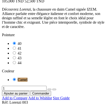
105,000 TND
52,500 TND
Découvrez
Lorenzi
, la chaussure en daim Camel signée IZEM.
Alliance parfaite entre élégance italienne et confort moderne, son
design raffiné et sa semelle légère en font le choix idéal pour
l’homme chic et exigeant. Une pièce intemporelle, symbole de style
et de caractère.
Pointure
40
41
42
43
44
Couleur
Camel
Ajouter au panier
Commander
Add to Compare
Add to Wishlist
Size Guide
Réf:
Lorenzi 003