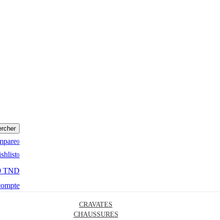
rcher
mpare
0
shlist
0
0 TND
compte
CRAVATES
CHAUSSURES