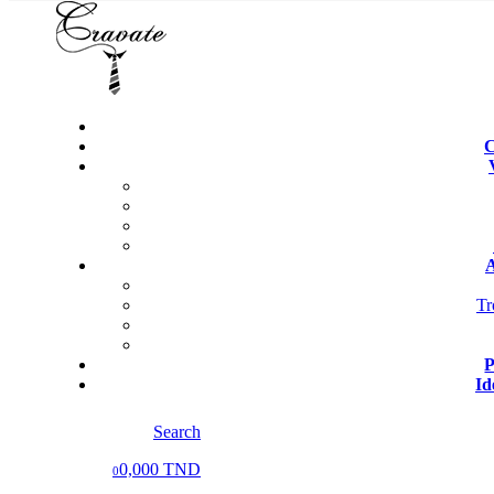
C
A
Tr
P
Id
Search
0,000 TND
0