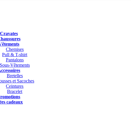
Cravates
haussures
Vêtements
Chemises
Pull & T-shirt
Pantalons
Sous-Vêtements
ccessoires
Bretelles
ousses et Sacoches
Ceintures
Bracelet
romotions
ées cadeaux