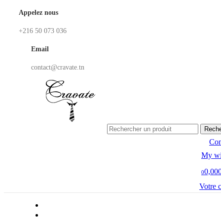
Appelez nous
+216 50 073 036
Email
contact@cravate.tn
Reche
Co
My wi
0,00
0
Votre 