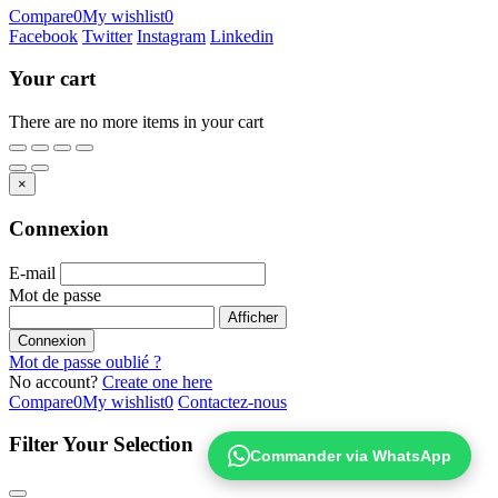
Compare
0
My wishlist
0
Facebook
Twitter
Instagram
Linkedin
Your cart
There are no more items in your cart
×
Connexion
E-mail
Mot de passe
Afficher
Connexion
Mot de passe oublié ?
No account?
Create one here
Compare
0
My wishlist
0
Contactez-nous
Filter Your Selection
Commander via WhatsApp