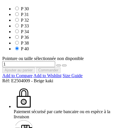
P 30
P 31
P 32
P 33
P 34
P 36
P 38
P 40
Pointure ou taille sélectionnée non disponible
Ajouter au panier
Commander
Add to Compare
Add to Wishlist
Size Guide
Réf:
E2504009 - Beige kaki
Paiement sécurisé par carte bancaire ou en espèce à la
livraison