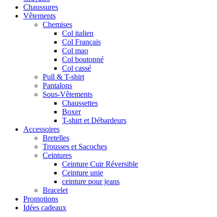
Chaussures
Vêtements
Chemises
Col italien
Col Français
Col mao
Col boutonné
Col cassé
Pull & T-shirt
Pantalons
Sous-Vêtements
Chaussettes
Boxer
T-shirt et Débardeurs
Accessoires
Bretelles
Trousses et Sacoches
Ceintures
Ceinture Cuir Réversible
Ceinture unie
ceinture pour jeans
Bracelet
Promotions
Idées cadeaux