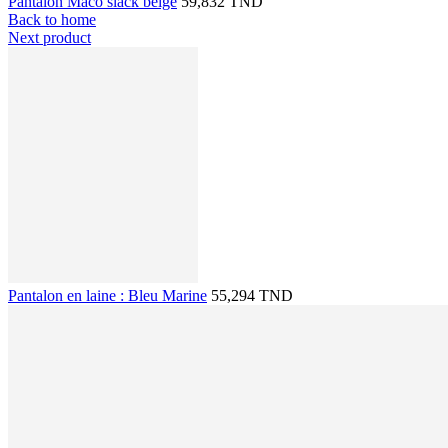
Pantalon Maco slack beige
59,832 TND
Back to home
Next product
Pantalon en laine : Bleu Marine
55,294 TND