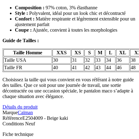
Composition :
97% coton, 3% élasthanne
Style :
Polyvalent, idéal pour un look chic et décontracté
Confort :
Matière respirante et légèrement extensible pour un
ajustement parfait
Coupe :
Ajustée, convient à toutes les morphologies
Guide de Tailles :
Taille Homme
XXS
XS
S
M
L
XL
X
Taille USA
30
31
32
33
34
36
38
Taille FR
40
41
42
43
44
46
48
Choisissez la taille qui vous convient en vous référant à notre guide
des tailles. Que ce soit pour une journée de travail, une sortie
décontractée ou une occasion spéciale, le pantalon maco s’adapte à
chaque situation avec élégance.
Détails du produit
Marque
Caïman
Référence
E2504009 - Beige kaki
Conditions
Neuf
Fiche technique