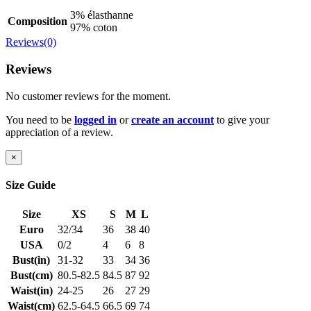
3% élasthanne
Composition
97% coton
Reviews(0)
Reviews
No customer reviews for the moment.
You need to be
logged in
or
create an account
to give your
appreciation of a review.
×
Size Guide
Size
XS
S
M
L
Euro
32/34
36
38
40
USA
0/2
4
6
8
Bust(in)
31-32
33
34
36
Bust(cm)
80.5-82.5
84.5
87
92
Waist(in)
24-25
26
27
29
Waist(cm)
62.5-64.5
66.5
69
74