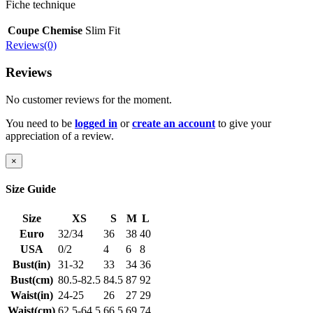
Fiche technique
Coupe Chemise
Slim Fit
Reviews(0)
Reviews
No customer reviews for the moment.
You need to be
logged in
or
create an account
to give your
appreciation of a review.
×
Size Guide
Size
XS
S
M
L
Euro
32/34
36
38
40
USA
0/2
4
6
8
Bust(in)
31-32
33
34
36
Bust(cm)
80.5-82.5
84.5
87
92
Waist(in)
24-25
26
27
29
Waist(cm)
62.5-64.5
66.5
69
74