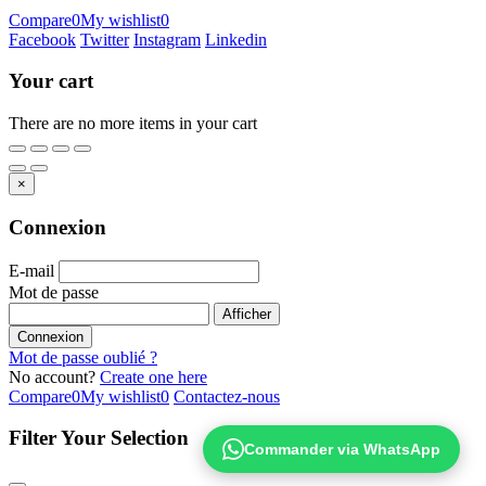
Compare
0
My wishlist
0
Facebook
Twitter
Instagram
Linkedin
Your cart
There are no more items in your cart
×
Connexion
E-mail
Mot de passe
Afficher
Connexion
Mot de passe oublié ?
No account?
Create one here
Compare
0
My wishlist
0
Contactez-nous
Filter Your Selection
Commander via WhatsApp