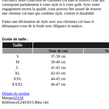
Parcourez notre collection de chemises col mao et trouvez celle qui
correspond parfaitement à votre style et à votre goût. Avec notre
engagement envers la qualité, vous pouvez être assuré de trouver
une chemise col mao qui combine style, confort et durabilité.
Faites une déclaration de style avec nos chemises col mao et
démarquez-vous de la foule avec élégance et audace.
Guide de taille :
Taille
Tour de cou
To
S
37-38 cm
M
39-40 cm
L
41-42 cm
XL
42-43 cm
XXL
44-45 cm
XXXL
46-47 cm
Détails du produit
Marque
IZEM
Référence
E2403015-Bleu ciel