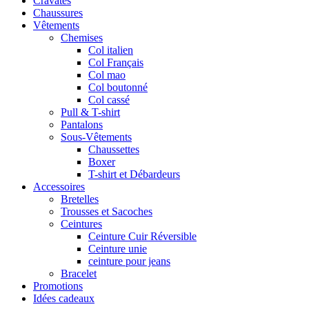
Cravates
Chaussures
Vêtements
Chemises
Col italien
Col Français
Col mao
Col boutonné
Col cassé
Pull & T-shirt
Pantalons
Sous-Vêtements
Chaussettes
Boxer
T-shirt et Débardeurs
Accessoires
Bretelles
Trousses et Sacoches
Ceintures
Ceinture Cuir Réversible
Ceinture unie
ceinture pour jeans
Bracelet
Promotions
Idées cadeaux