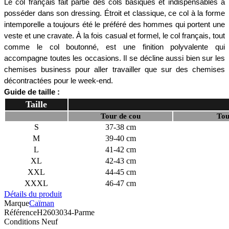
Le col français fait partie des cols basiques et indispensables à 
posséder dans son dressing. Étroit et classique, ce col à la forme 
intemporelle a toujours été le préféré des hommes qui portent une 
veste et une cravate. À la fois casual et formel, le col français, tout 
comme le col boutonné, est une finition polyvalente qui 
accompagne toutes les occasions. Il se décline aussi bien sur les 
chemises business pour aller travailler que sur des chemises 
décontractées pour le week-end. 
Guide de taille :
Taille
Tour de cou
Tou
S
37-38 cm
M
39-40 cm
L
41-42 cm
XL
42-43 cm
XXL
44-45 cm
XXXL
46-47 cm
Détails du produit
Marque
Caïman
Référence
H2603034-Parme
Conditions
Neuf