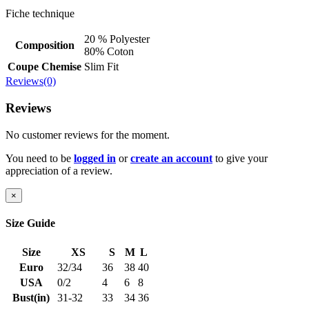
Fiche technique
20 % Polyester
Composition
80% Coton
Coupe Chemise
Slim Fit
Reviews(0)
Reviews
No customer reviews for the moment.
You need to be
logged in
or
create an account
to give your
appreciation of a review.
×
Size Guide
Size
XS
S
M
L
Euro
32/34
36
38
40
USA
0/2
4
6
8
Bust(in)
31-32
33
34
36