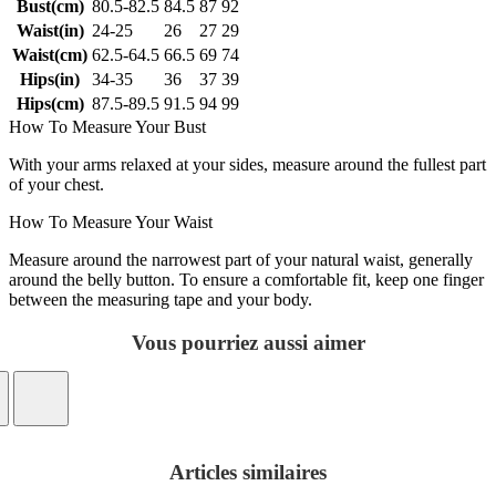
Bust(cm)
80.5-82.5
84.5
87
92
Waist(in)
24-25
26
27
29
Waist(cm)
62.5-64.5
66.5
69
74
Hips(in)
34-35
36
37
39
Hips(cm)
87.5-89.5
91.5
94
99
How To Measure Your Bust
With your arms relaxed at your sides, measure around the fullest part
of your chest.
How To Measure Your Waist
Measure around the narrowest part of your natural waist, generally
around the belly button. To ensure a comfortable fit, keep one finger
between the measuring tape and your body.
Vous pourriez aussi aimer
Articles similaires