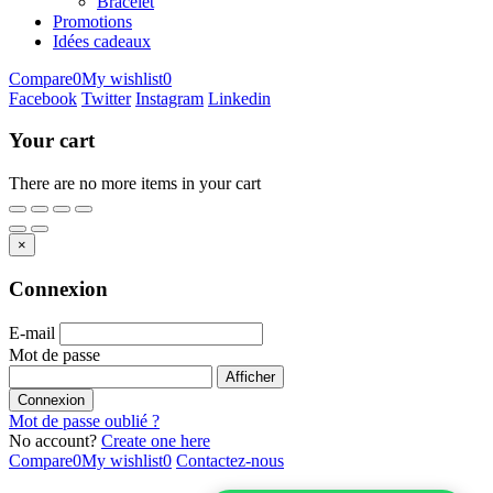
Bracelet
Promotions
Idées cadeaux
Compare
0
My wishlist
0
Facebook
Twitter
Instagram
Linkedin
Your cart
There are no more items in your cart
×
Connexion
E-mail
Mot de passe
Afficher
Connexion
Mot de passe oublié ?
No account?
Create one here
Compare
0
My wishlist
0
Contactez-nous